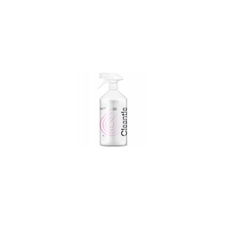
przed
obniżką