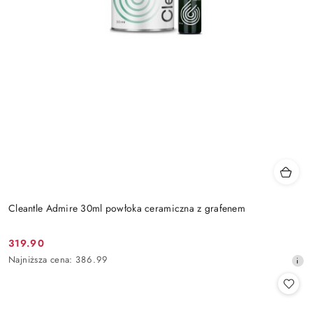
Cleantle Admire 30ml powłoka ceramiczna z grafenem
319.90
Cena
Najniższa
Najniższa cena:
386.99
promocyjna:
cena
z
30
dni