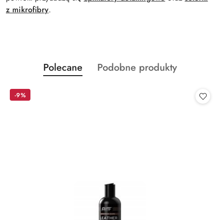
z mikrofibry
.
Produkty
Produkty
Polecane
Podobne produkty
Pomiń karuzelę produktów
o
o
statusie:
statusie:
-9%